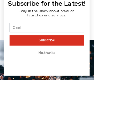
Subscribe for the Latest!
que cuentes una historia y
Stay in the know about product
permitas que tus usuarios sepan
launches and services.
un poco más sobre ti.
Subscribe
No, thanks
CONTACTO
Teléfono:
(248) 593-4700