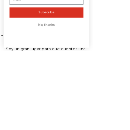
fácil. Simplemente haga clic en "Editar
texto" o haga doble clic en mí para
Subscribe
agregar su propio contenido y realizar
cambios en la fuente.
No, thanks
Soy un párrafo. Haga clic aquí para
agregar su propio texto y editarme.
Soy un gran lugar para que cuentes una
historia y permitas que tus usuarios
sepan un poco más sobre ti.
Nuestra
Socios
Haga clic aquí para agregar su propio
contenido y personalizar el texto. Este
es un gran lugar para contar una historia
sobre su empresa y dejar que sus