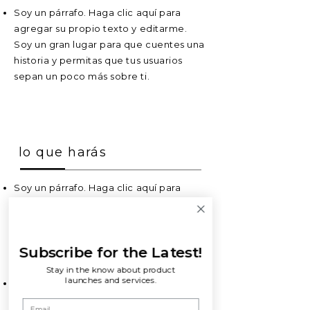
Soy un párrafo. Haga clic aquí para
agregar su propio texto y editarme.
Soy un gran lugar para que cuentes una
historia y permitas que tus usuarios
sepan un poco más sobre ti.
lo que harás
Soy un párrafo. Haga clic aquí para
agregar su propio texto y editarme.
Soy un gran lugar para que cuentes una
historia y permitas que tus usuarios
Subscribe for the Latest!
sepan un poco más sobre ti.
Stay in the know about product
launches and services.
Soy un párrafo. Haga clic aquí para
agregar su propio texto y editarme. Es