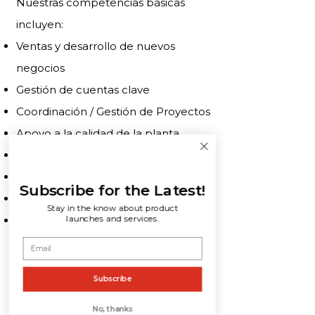
Nuestras competencias básicas
incluyen:
Ventas y desarrollo de nuevos
negocios
Gestión de cuentas clave
Coordinación / Gestión de Proyectos
Apoyo a la calidad de la planta
Soporte logístico
almacenamiento
Subscribe for the Latest!
Clasificación e Inspección
Stay in the know about product
launches and services.
Impresión 3d
Dado el alcance de Huppert
Subscribe
Engineering, estas competencias
están disponibles a nivel regional y
No, thanks